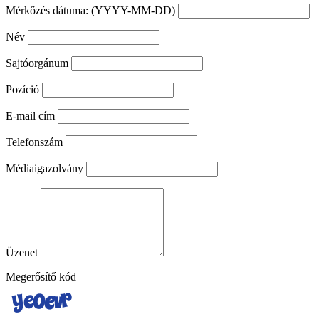
Mérkőzés dátuma: (YYYY-MM-DD)
Név
Sajtóorgánum
Pozíció
E-mail cím
Telefonszám
Médiaigazolvány
Üzenet
Megerősítő kód