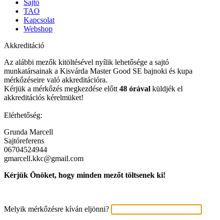
Sajtó
TAO
Kapcsolat
Webshop
Akkreditáció
Az alábbi mezők kitöltésével nyílik lehetősége a sajtó
munkatársainak a Kisvárda Master Good SE bajnoki és kupa
mérkőzéseire való akkreditációra.
Kérjük a mérkőzés megkezdése előtt
48 óráva
l
küldjék el
akkreditációs kérelmüket!
Elérhetőség:
Grunda Marcell
Sajtóreferens
06704524944
gmarcell.kkc@gmail.com
Kérjük Önöket, hogy minden mezőt töltsenek ki!
Melyik mérkőzésre kíván eljönni?