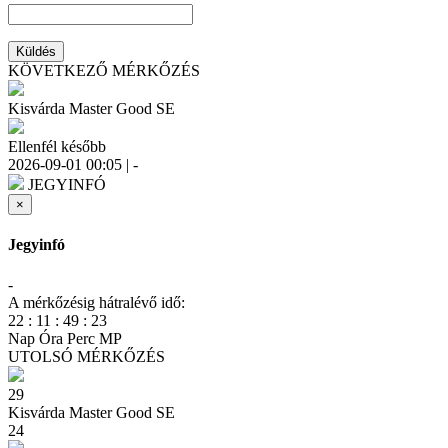
Küldés
KÖVETKEZŐ MÉRKŐZÉS
Kisvárda Master Good SE
Ellenfél később
2026-09-01 00:05 |
-
JEGYINFÓ
×
Jegyinfó
-
A mérkőzésig hátralévő idő:
22
:
11
:
49
:
22
Nap
Óra
Perc
MP
UTOLSÓ MÉRKŐZÉS
29
Kisvárda Master Good SE
24