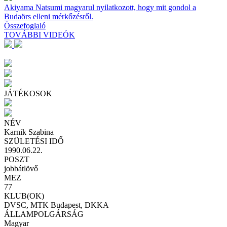
Akiyama Natsumi magyarul nyilatkozott, hogy mit gondol a
Budaörs elleni mérkőzésről.
Összefoglaló
TOVÁBBI VIDEÓK
JÁTÉKOSOK
NÉV
Karnik Szabina
SZÜLETÉSI IDŐ
1990.06.22.
POSZT
jobbátlövő
MEZ
77
KLUB(OK)
DVSC, MTK Budapest, DKKA
ÁLLAMPOLGÁRSÁG
Magyar