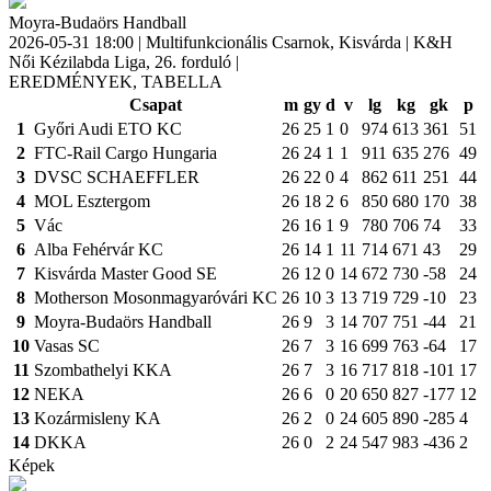
Moyra-Budaörs Handball
2026-05-31 18:00 |
Multifunkcionális Csarnok, Kisvárda | K&H
Női Kézilabda Liga, 26. forduló |
EREDMÉNYEK, TABELLA
Csapat
m
gy
d
v
lg
kg
gk
p
1
Győri Audi ETO KC
26
25
1
0
974
613
361
51
2
FTC-Rail Cargo Hungaria
26
24
1
1
911
635
276
49
3
DVSC SCHAEFFLER
26
22
0
4
862
611
251
44
4
MOL Esztergom
26
18
2
6
850
680
170
38
5
Vác
26
16
1
9
780
706
74
33
6
Alba Fehérvár KC
26
14
1
11
714
671
43
29
7
Kisvárda Master Good SE
26
12
0
14
672
730
-58
24
8
Motherson Mosonmagyaróvári KC
26
10
3
13
719
729
-10
23
9
Moyra-Budaörs Handball
26
9
3
14
707
751
-44
21
10
Vasas SC
26
7
3
16
699
763
-64
17
11
Szombathelyi KKA
26
7
3
16
717
818
-101
17
12
NEKA
26
6
0
20
650
827
-177
12
13
Kozármisleny KA
26
2
0
24
605
890
-285
4
14
DKKA
26
0
2
24
547
983
-436
2
Képek