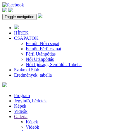
Toggle navigation
HÍREK
CSAPATOK
Felnőtt Női csapat
Felnőtt Férfi csapat
Férfi Utánpótlás
Női Utánpótlás
Női Ifjúsági, Serdülő - Tabella
Szakmai Stáb
Eredmények, tabella
Program
Jegyinfó, bérletek
Képek
Videók
Galéria
Képek
Videók