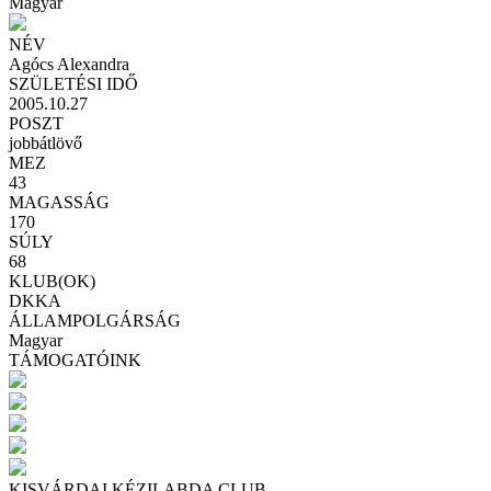
Magyar
NÉV
Agócs Alexandra
SZÜLETÉSI IDŐ
2005.10.27
POSZT
jobbátlövő
MEZ
43
MAGASSÁG
170
SÚLY
68
KLUB(OK)
DKKA
ÁLLAMPOLGÁRSÁG
Magyar
TÁMOGATÓINK
KISVÁRDAI KÉZILABDA CLUB